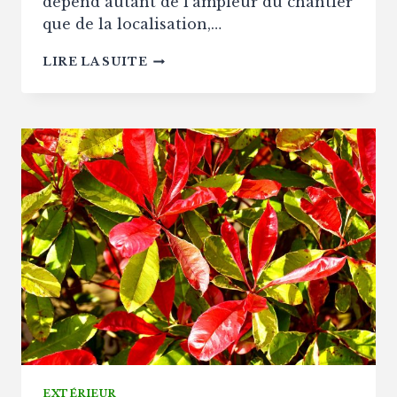
dépend autant de l’ampleur du chantier
que de la localisation,…
COMBIEN
LIRE LA SUITE
COÛTENT
LES
TRAVAUX
D’AMÉNAGEMENT
EN
2026
?
EXTÉRIEUR