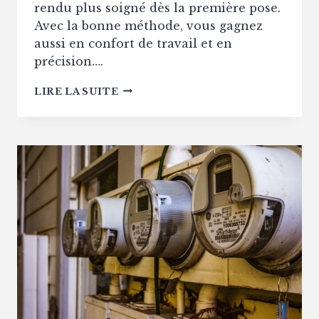
rendu plus soigné dès la première pose.
Avec la bonne méthode, vous gagnez
aussi en confort de travail et en
précision….
QUELLE
LIRE LA SUITE
EST
LA
MÉTHODE
CORRECTE
POUR
COUPER
UNE
PLAQUE
DE
PLÂTRE
PROPREMENT
?