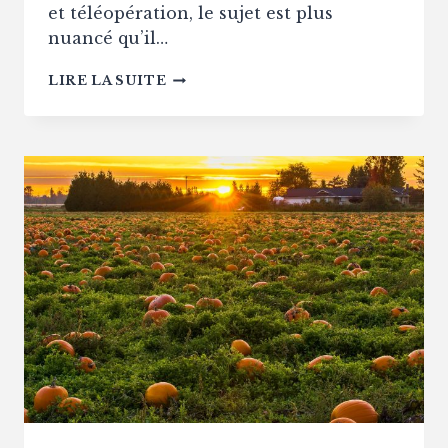
et téléopération, le sujet est plus
nuancé qu’il…
EDF
LIRE LA SUITE
A-
T-
IL
LA
POSSIBILITÉ
DE
COUPER
VOTRE
ÉLECTRICITÉ
À
DISTANCE
?