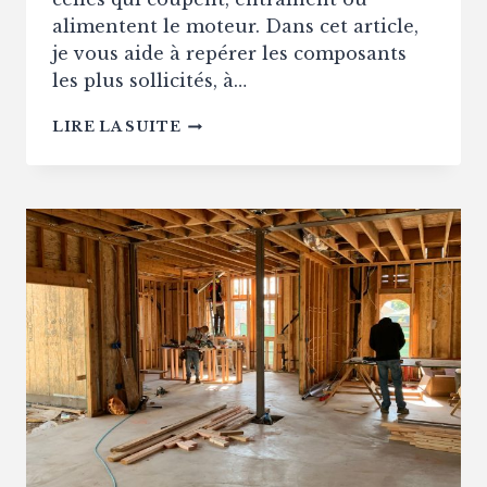
alimentent le moteur. Dans cet article,
je vous aide à repérer les composants
les plus sollicités, à…
PIÈCES
LIRE LA SUITE
DÉTACHÉES
MOTOCULTURE
:
LES
PIÈCES
À
REMPLACER
LE
PLUS
SOUVENT