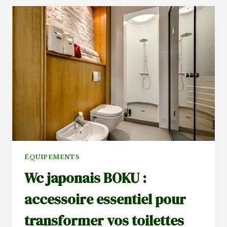
MOSAÏQUE
:
IMPACT
VISUEL
EN
CUISINE
OUVERTE
?
ÉQUIPEMENTS
Wc japonais BOKU :
accessoire essentiel pour
transformer vos toilettes