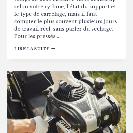
selon votre rythme, l’état du support et
le type de carrelage, mais il faut
compter le plus souvent plusieurs jours
de travail réel, sans parler du séchage.
Pour les pressés…
COMBIEN
LIRE LA SUITE
DE
JOURS
UN
PARTICULIER
PEUT-
IL
CARRELER
SEUL
TERRASSE
40
M²
?