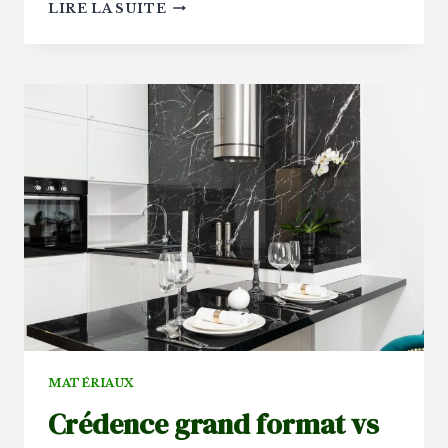
VOTRE
LIRE LA SUITE
POTIRON
N’EST
PAS
ENCORE
À
MATURITÉ
:
COMMENT
Y
REMÉDIER
?
MATÉRIAUX
Crédence grand format vs