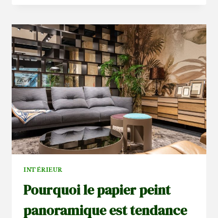
LES
AVANTAGES
DU
BARDAGE
EN
BOIS
NATUREL
POUR
VOTRE
MAISON
?
INTÉRIEUR
Pourquoi le papier peint
panoramique est tendance