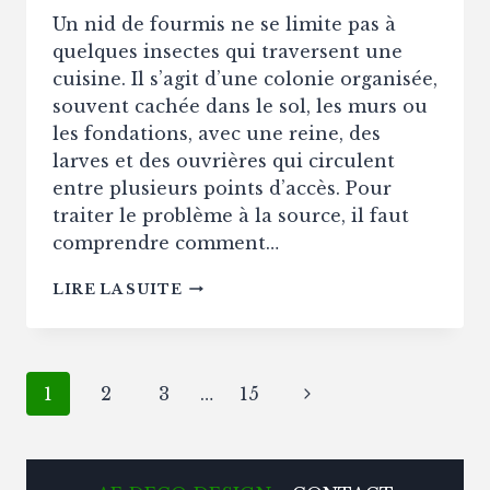
Un nid de fourmis ne se limite pas à
quelques insectes qui traversent une
cuisine. Il s’agit d’une colonie organisée,
souvent cachée dans le sol, les murs ou
les fondations, avec une reine, des
larves et des ouvrières qui circulent
entre plusieurs points d’accès. Pour
traiter le problème à la source, il faut
comprendre comment…
MEILLEURES
LIRE LA SUITE
TECHNIQUES
POUR
ÉLIMINER
DURABLEMENT
Navigation
Page
1
2
3
…
15
UN
NID
de
suivante
DE
FOURMIS
page
?