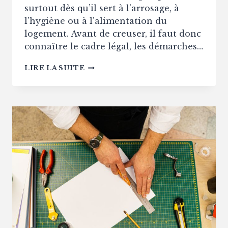
surtout dès qu’il sert à l’arrosage, à
l’hygiène ou à l’alimentation du
logement. Avant de creuser, il faut donc
connaître le cadre légal, les démarches…
PEUT-
LIRE LA SUITE
ON
AVOIR
UN
PUITS
DANS
UNE
MAISON
ET
QUELLES
RÈGLES
S’APPLIQUENT
?