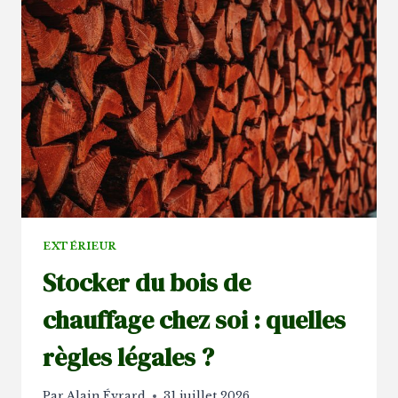
TENDANCE
DANS
UN
SALON
?
EXTÉRIEUR
Stocker du bois de
chauffage chez soi : quelles
règles légales ?
Par
Alain Évrard
31 juillet 2026