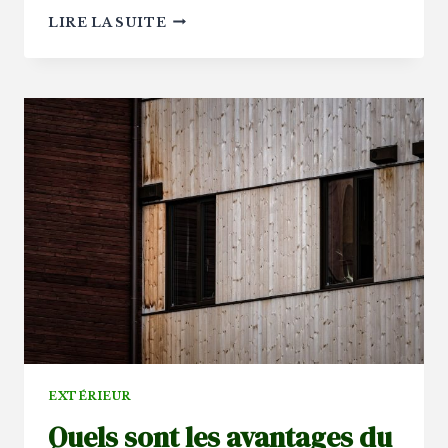
POURQUOI
LIRE LA SUITE
LES
FEUILLES
DE
VOTRE
PHOTINIA
JAUNISSENT-
ELLES
ET
QUE
FAIRE
?
EXTÉRIEUR
Quels sont les avantages du