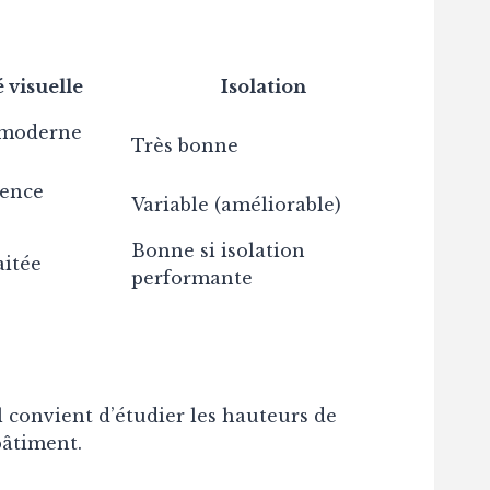
 visuelle
Isolation
 moderne
Très bonne
rence
Variable (améliorable)
Bonne si isolation
aitée
performante
l convient d’étudier les hauteurs de
bâtiment.