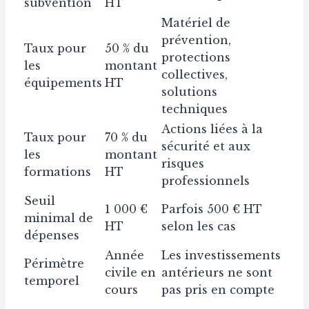
subvention
HT
Matériel de
prévention,
Taux pour
50 % du
protections
les
montant
collectives,
équipements
HT
solutions
techniques
Actions liées à la
Taux pour
70 % du
sécurité et aux
les
montant
risques
formations
HT
professionnels
Seuil
1 000 €
Parfois 500 € HT
minimal de
HT
selon les cas
dépenses
Année
Les investissements
Périmètre
civile en
antérieurs ne sont
temporel
cours
pas pris en compte