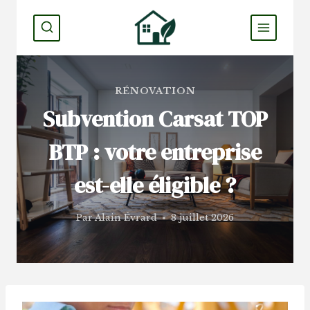
Aller
au
contenu
RÉNOVATION
Subvention Carsat TOP
BTP : votre entreprise
est-elle éligible ?
Par
Alain Évrard
8 juillet 2026