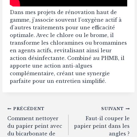
Dans mes projets de rénovation haut de
gamme, j’associe souvent l’oxygène actif à
d’autres traitements pour une efficacité
optimale. Avec le chlore ou le brome, il
transforme les chloramines ou bromamines
en agents actifs, revitalisant ainsi leur
action désinfectante. Combiné au PHMB, il
apporte une action anti-algues
complémentaire, créant une synergie
parfaite pour un entretien simplifié.
Navigation
PRÉCÉDENT
SUIVANT
Comment nettoyer
Faut-il couper le
de
du papier peint avec
papier peint dans les
l’article
du bicarbonate de
angles​ ?